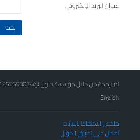
عنوان البريد الإلكتروني
تم برمجة من خلال مؤسسة حلول @01555558074
English
ملخص الاحتفاظ بالبيانات
احصل على تطبيق الجوّال