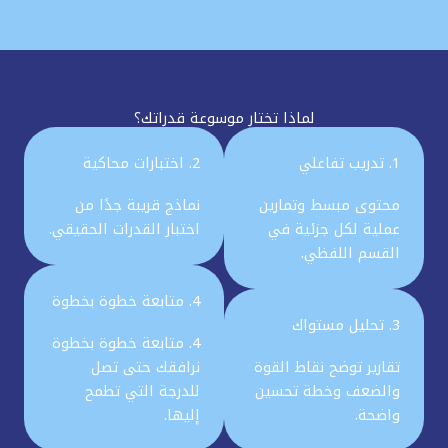
لماذا تختار موسوعة قدراتك؟
1. تدريب تفاعلي
2. اختبارات محاكية
محتوى مبسط وتمارين
نماذج قريبة جدًا من
عملية لكل جزئية في
اختبار القدرات الحقيقي.
القسم اللفظي.
4. متابعة خطوة بخطوة
3. تحليل مستواك
4. متابعة خطوة بخطوة
تقارير توضح نقاط القوة
نرافقك حتى تصل
والضعف وخطة تحسين
للدرجة التي تطمح
واضحة.
إليها.