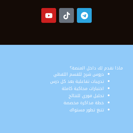
Y
o
u
t
u
b
e
ماذا نقدم لك داخل المنصة؟
دروس شرح للقسم اللفظي
تدريبات تفاعلية بعد كل درس
اختبارات محاكية كاملة
تحليل فوري للنتائج
خطة مذاكرة مخصصة
تتبع تطور مستواك